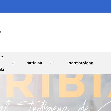
a
 y
Participa
Normatividad
ía