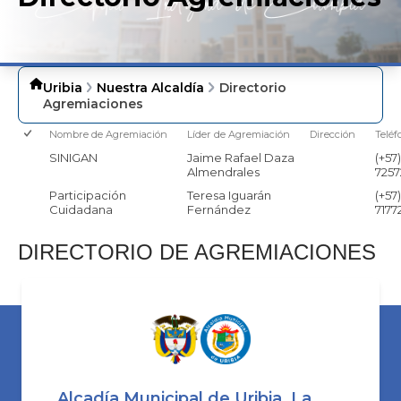
Uribia
Nuestra Alcaldía
Directorio
Agremiaciones
Nombre de Agremiación
Líder de Agremiación
Dirección
Teléf
SINIGAN
Jaime Rafael Daza
(+57)
Almendrales
7257
Participación
Teresa Iguarán
(+57)
Cuidadana
Fernández
7177
​DIRECTORIO DE AGREMIACIONES
Alcadía Municipal de Uribia, La