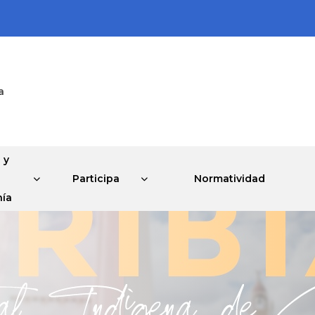
a
 y
Participa
Normatividad
ía