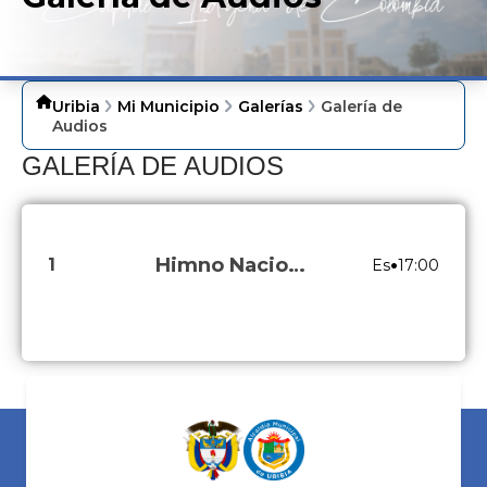
Uribia
Mi Municipio
Galerías
Galería de
Audios
​GALE​RÍA DE AUDIOS
Himno Nacional de la República de Colombia
•
1
Es
17:00