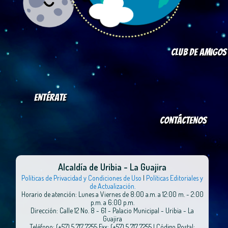
Club de amigos
Entérate
Contáctenos
Alcaldía de Uribia - La Guajira
Políticas de Privacidad y Condiciones de Uso
|
Políticas Editoriales y
de Actualización.
Horario de atención: Lunes a Viernes de 8:00 a.m. a 12:00 m. - 2:00
p.m. a 6:00 p.m.
Dirección: Calle 12 No. 8 - 61 - Palacio Municipal - Uribia - La
Guajira
Teléfono: (+57) 5 717 7255 Fax: (+57) 5 717 7255 | Código Postal: